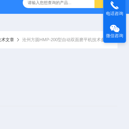
16标准普通混凝土泌水率试验容量筒试验方法
生石灰浆渣测定仪
电话咨询
微信咨询
技术文章
沧州方圆HMP-200型自动双面磨平机技术参数