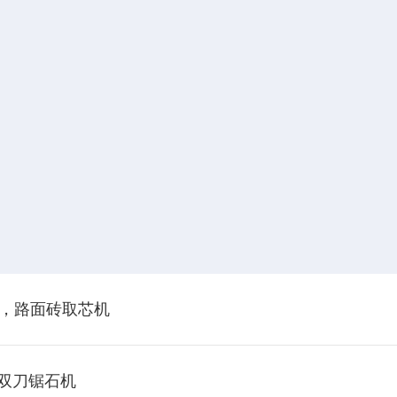
机，路面砖取芯机
动双刀锯石机