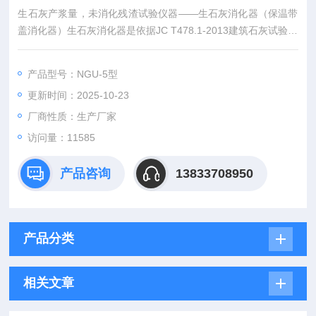
生石灰产浆量，未消化残渣试验仪器——生石灰消化器（保温带
盖消化器）生石灰消化器是依据JC T478.1-2013建筑石灰试验方
法第1部分：物理试验方法 相关技术要求生产。 生石灰产浆量是
生石灰与足够量的水作用，在规定时间内生产的石灰浆的体积，
产品型号：NGU-5型
以每升10千克（L/10千克）表示。
更新时间：2025-10-23
厂商性质：生产厂家
访问量：11585
产品咨询
13833708950
产品分类
相关文章