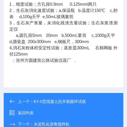
1，细度试验；方孔筛0.9mm 0.125mml两只
2，生石灰消化速度试验；a,保温瓶 b.温度计150℃ c,秒
表 d,100g天平 e,50mL玻璃量筒
3，生石灰产浆量，未消化残渣含量试验；生石灰浆渣测
定仪
a,圆孔筛5mm 20mm b,500mL量筒 c,1000g天平
d,搪瓷盘 200x300mm e,钢板尺，300mm
4,消石灰粉体积安定性试验；蒸发皿300mL 石棉网板 外
径125mm
：沧州方圆建筑公路试验仪器厂 .
上一个：
KY-5型混凝土抗开裂圆环试模
返回列表
下一个：
水泥乳化沥青搅拌机