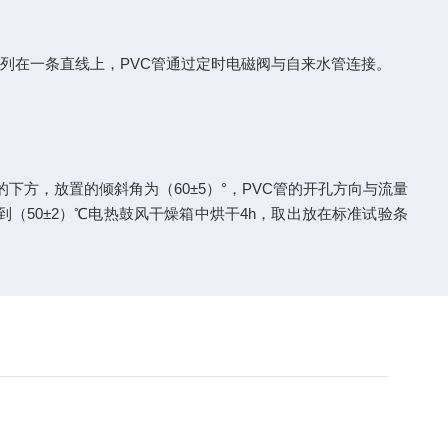
均排列在一条直线上，PVC管通过定时电磁阀与自来水管连接。
方，放置的倾斜角为（60±5）°，PVC管的开孔方向与流量
放到（50±2）℃电热鼓风干燥箱中烘干4h，取出放在标准试验条