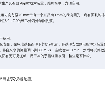
标准要求生产具有自动定时喷淋装置，结构简单，方便实用。
管长度方向每隔40 mm带有一个直径为3 mm的径向圆孔，所有圆孔
值6.0～7.0的苯乙烯丙烯酸酯乳液。
干备用。
表面，在标准试验条件下养护24h后，将试件安放到电控淋水装置的下
将自来水的流量调节到300mL/s，连续喷淋10 min，然后将试件
试件表面有无可见泛碱，用干净的手指轻搓表面，检查是否掉粉。
验仪自密实仪器配置