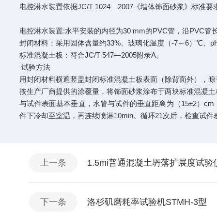
电控淋水装置依据JC/T 1024—2007《墙体饰面砂浆》
电控淋水装置:水平安装的内径为30 mm的PVC管，沿PVC
封闭材料：采用固体含量约33%、玻璃化温度（-7～6）℃、pH
标准混凝土板：符合JC/T 547—2005附录A。
试验方法
用封闭材料横遮竖盖封闭标准混凝土板表面（除背面外），晾
按生产厂商提供的涂覆量，将饰面砂浆涂布于两块标准混凝土板
与试件表面基本垂直，水管与试件的垂直距离为（15±2）cm，
件下冷却至室温，再连续喷淋10min。循环21次后，检查
上一条
1.5mi普通混凝土坍落扩展度试
下一条
洛杉矶磨耗率试验机STMH-3型