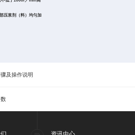
1000r
min
速不低于
／
高
部压浆剂（料）均匀加
步骤及操作说明
参数
我们
资讯中心