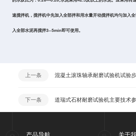
0.26—0.28;
42.5
的水胶比为：
水泥采用
及以上的水泥。应采用转
速搅拌机，搅拌机中先加入全部拌和用水量开动搅拌机均匀加入全
3--5min
入全部水泥再搅拌
即可使用。
上一条
混凝土滚珠轴承耐磨试验机试验
下一条
道瑞式石材耐磨试验机主要技术
产品导航
关于