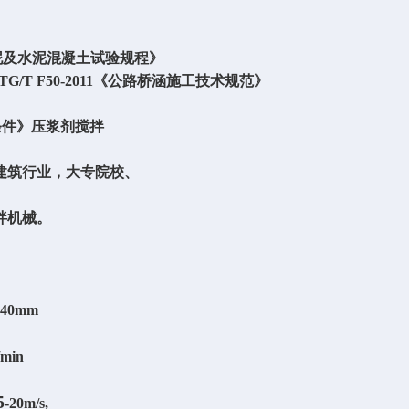
泥及水泥混凝土试验规程》
TG/T F50-2011
《公路桥涵施工技术规范》
条件》压浆剂搅拌
建筑行业，大专院校、
拌机械。
140mm
/min
5
-20
m/s,