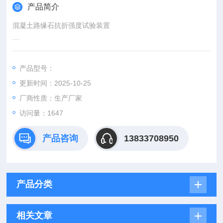
产品简介
混凝土路缘石抗折强度试验装置
试验机可采用压力试验机或经国家计量部门检定合格的满足路缘
石抗折试验的设备。试验机的示值相对误差不大于1%。试件的
产品型号：
预期破坏载荷值小于试验机全量程的20%，也不大于全量程的8
更新时间：2025-10-25
0%。
加载压块：采用厚度大于20mm,直径为50mm,硬度大于HB200，
厂商性质：生产厂家
表面平整光滑的圆形铁块。
访问量：1647
抗折试验支撑装置要求：
方圆仪器混凝土路缘石抗折强度试验装置价格
产品咨询
13833708950
产品分类
相关文章