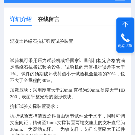
详细介绍
在线留言
混凝土路缘石抗折强度试验装置
电话咨询
试验机可采用压力试验机或经国家计量部门检定合格的满
足路缘石抗折试验的设备。试验机的示值相对误差不大于
。试件的预期破坏载荷值小于试验机全量程的
，也
1%
20%
不大于全量程的
。
80%
加载压块：采用厚度大于
直径为
硬度大于
20mm,
50mm,
HB
，表面平整光滑的圆形铁块。
200
抗折试验支撑装置要求：
抗折试验支撑装置盈科自由调节试件处于水平，同时可调
支座间距，精确至
支撑装置两端支座上的支杆直径为
1mm.
一为滚动支杆。一为铰支杆，支杆长度应大于试件
30mm.