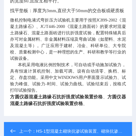
的宽度
且应互相平行。
b0.
找平垫板：厚度为
直径大于
的交合板或硬质板
3mm,
50mm
微机控制电液式弯折压力试验机主要用于按照
JC899-2002
《混
凝土路缘石》、
JC/T446-2000
《混凝土路面砖》的要求对混凝
土路缘石、混凝土路面砖进行抗折强度试验，配置特殊辅具后
亦可对金属材料、非金属材料压缩及弯曲试验（如塑料、水泥
及混凝土等）。广泛应用于建材、冶金、科研单位、大专院
校、质量检测中心，是一种理想的生产、科研和教学等行业的
试验设备。
本机采用电液比例控制技术，可自动或手动施加试验力，
具有恒速计算机控制、加载可调。设有自动清零、换档、标
定、存盘功能。采用中文
WINDOWS
用户界面显示试验力、试
验力峰值、试验力
-
时间、试验力曲线。试验结束后，按格式
打印试验报告。
方圆仪器混凝土路缘石抗折强度试验装置价格
、
方圆仪器
混凝土路缘石抗折强度试验装置价格
、
上一个：
HS-1型混凝土砌块抗渗试验装置、砌块抗渗仪价格