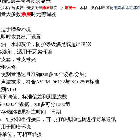
多测量
3
层并带有图形显示
波技术在许多行业无损测量
涂层
厚度，如
混凝土
、木材、复合材料等
使用简单 非破坏性 
测量大多数
涂层
时无需调校
，适于嘈杂环境
以即时恢复出厂设置
油、水和灰尘，防护等级满足或超出IP5X
/溶剂，适用于恶劣环境
胶皮套，带皮带夹
壹年保修
测量迅速且准确(zui多40个读数/分钟)
波技术，符合ASTM D6132与ISO 2808标准
追溯
NIST
新平均值、标准偏差和测量次数
10000个数据，zui多可分1000组
对存储的结果标注时间、日期
B
、红外和串行接口，可与打印机和电脑进行简单通讯
可用于阴暗环境
种单位，可相互转换