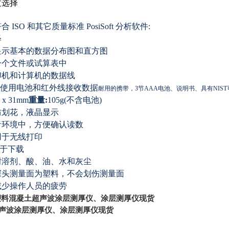
文选择
ISO 和其它质量标准 PosiSoft 分析软件:
释
显示基本的数据分布图和直方图
一个文件或试算表中
印机和计算机的数据线
- 使用电池和红外线接收数据
耐用的携带，3节AAA电池、说明书、具有NIS
4 x 31mm
重量:
105g(
不含电池)
防划花，液晶显示
音环境中，方便确认读数
用于无线打印
于下载
耐溶剂、酸、油、水和灰尘
探头测量面为塑料，不会划伤测量面
减少操作人员的疲劳
塑料混凝土超声波涂层测厚仪、涂层测厚仪现货
声波涂层测厚仪、涂层测厚仪现货