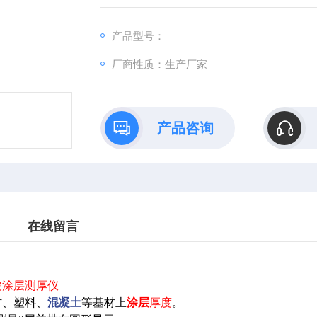
应用成熟的超声波技术在许多行业无损测量涂
性 .
产品型号：
•直接测量，测量大多数涂层时无需调校
厂商性质：生产厂家
•菜单操作
•双色指示灯，适于嘈杂环境
产品咨询
在线留言
波涂层测厚仪
材、塑料、
混凝土
等基材上
涂层
厚度
。