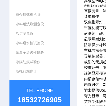
高级型:zui
应用成熟的超声
直接测量，
非金属薄板抗折
菜单操作
双色指示灯
涂料耐洗刷测定仪
重置功能可
涂层测厚仪
耐溶剂、酸、
显示屏耐划伤
涂料透水性试验仪
防震保护橡
主机与探头
氯离子渗透性试验
灵敏传感器，使
涂膜划痕试验仪
成熟的无损超声
校准证书可
斯托默粘度计
连续显示/更
内部存储zui多
内置时钟可
TEL-PHONE
输出提供
US
背光显示，
18532726905
英制
/
公制两