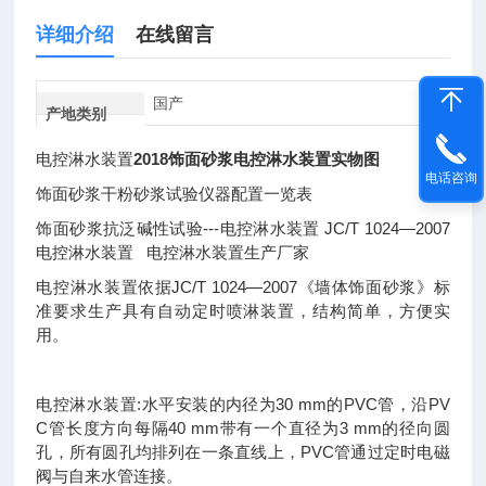
详细介绍
在线留言
国产
产地类别
电控淋水装置
2018饰面砂浆电控淋水装置实物图
电话咨询
饰面砂浆干粉砂浆试验仪器配置一览表
饰面砂浆抗泛碱性试验
---
电控淋水装置
JC/T 1024
—
2007
电控淋水装置
电控淋水装置生产厂家
电控淋水装置依据
JC/T 1024
—
2007
《墙体饰面砂浆》标
准要求生产具有自动定时喷淋装置，结构简单，方便实
用。
电控淋水装置
:
水平安装的内径为
30 mm
的
PVC
管，沿
PV
C
管长度方向每隔
40 mm
带有一个直径为
3 mm
的径向圆
孔，所有圆孔均排列在一条直线上，
PVC
管通过定时电磁
阀与自来水管连接。