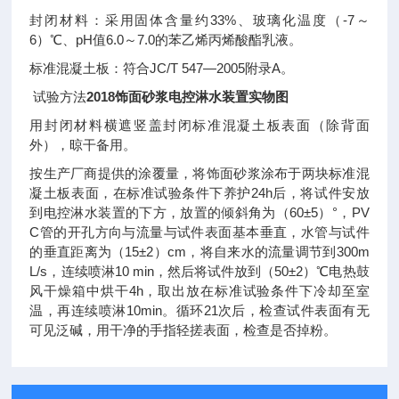
封闭材料：采用固体含量约
33%
、玻璃化温度（
-7
～
6
）℃、
pH
值
6.0
～
7.0
的苯乙烯丙烯酸酯乳液。
标准混凝土板：符合
JC/T 547
—
2005
附录
A
。
试验方法
2018饰面砂浆电控淋水装置实物图
用封闭材料横遮竖盖封闭标准混凝土板表面（除背面
外），晾干备用。
按生产厂商提供的涂覆量，将饰面砂浆涂布于两块标准混
凝土板表面，在标准试验条件下养护
24h
后，将试件安放
到电控淋水装置的下方，放置的倾斜角为（
60
±
5
）°，
PV
C
管的开孔方向与流量与试件表面基本垂直，水管与试件
的垂直距离为（
15
±
2
）
cm
，将自来水的流量调节到
300m
L/s
，连续喷淋
10 min
，然后将试件放到（
50
±
2
）℃电热鼓
风干燥箱中烘干
4h
，取出放在标准试验条件下冷却至室
温，再连续喷淋
10min
。循环
21
次后，检查试件表面有无
可见泛碱，用干净的手指轻搓表面，检查是否掉粉。