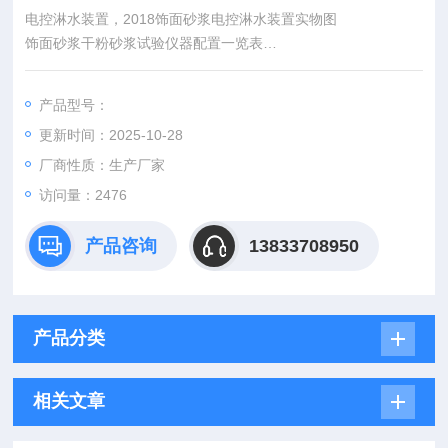
电控淋水装置，2018饰面砂浆电控淋水装置实物图
饰面砂浆干粉砂浆试验仪器配置一览表
饰面砂浆抗泛碱性试验---电控淋水装置 JC/T 1024—2007电控淋
水装置 电控淋水装置生产厂家
产品型号：
电控淋水装置依据JC/T 1024—2007《墙体饰面砂浆》标准要求
更新时间：2025-10-28
生产具有自动定时喷淋装置，结构简单，方便实用。
厂商性质：生产厂家
访问量：2476
产品咨询
13833708950
产品分类
相关文章