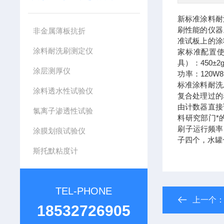
新标准涂料耐
刷性能的仪器
非金属薄板抗折
准试板上的涂
涂料耐洗刷测定仪
家标准配置使
具）：450±2
涂层测厚仪
功率：120W
标准涂料耐洗
涂料透水性试验仪
复合处理过的
由计数器直接
氯离子渗透性试验
料研究部门*的
刷子运行频率：3
涂膜划痕试验仪
子四个，水罐
斯托默粘度计
TEL-PHONE
上一个
18532726905