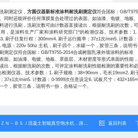
洗刷测定仪，
方圆仪器新标准涂料耐洗刷测定仪
符合国标：GB/T9
。同时还能评价任何薄膜复合处理过的表面。如油漆、电镀、地板
料进行洗刷，洗刷次数可由计数器直接读出，根据耐洗刷的次数，
用，是涂料生产厂家和涂料研究部门*的检测仪器。技术参数：1. 刷子
g3. 刷子往复行程：300mm4. 刷子运行频率：37±1次/min5. 计数器：0
8. 电源：220v 50hz 主机，刷子四个，水罐一个，胶管三条，说
刷测定仪符合国标：GB/T9755-2014合成树脂乳液外墙涂料的
表面。如油漆、电镀、地板、罩面层、木材密度等形式表面的性能
读出，根据耐洗刷的次数，可评定涂料耐洗刷性能检测的重要性和
检测仪器。技术参数：1. 刷子规格：38×90mm，毛长19mm2. 刷子
7±1次/min5. 计数器：0-9999次任意设定6. 试板尺寸：432×165×0
一个，胶管三条，说明书一份，合格证一个。
：
ＺＮ－ＢＳＪ混凝土智能真空饱水机，路面砖真空保水机
返回列表