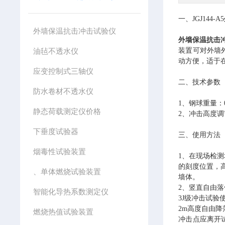
一、JGJ144-A5
外墙保温抗击冲击试验仪
外墙保温抗击
油毡不透水仪
装置可对外墙
动方便，适于
应变控制式三轴仪
二、技术参数
防水卷材不透水仪
1、钢球重量：0.
静态荷载测定仪价格
2、冲击高度调节范
下垂度试验器
三、使用方法
烟毒性试验装置
1、在现场检
的刻度位置，高
、单体燃烧试验装置
墙体。
2、竖直自由落
智能化导热系数测定仪
3J级冲击试验
2m高度自由降
燃烧热值试验装置
冲击点应离开试