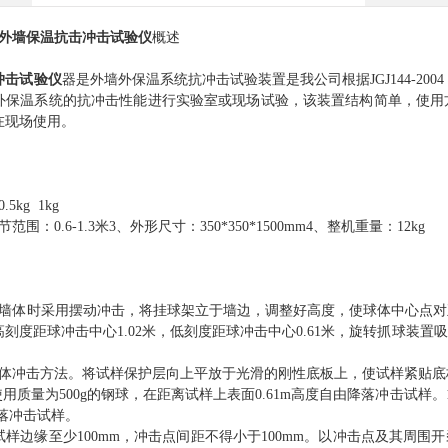
外墙保温抗击冲击试验仪
概述
冲击试验仪
器是外墙外保温系统抗冲击试验装置是我公司根据JGJ144-200
外保温系统的抗冲击性能进行实验室或现场试验，该装置结构简单，使用
在现场使用。
5kg 1kg
围：0.6-1.3米3、外形尺寸：350*350*1500mm4、整机重量：12kg
测墙体时采用摆动冲击，将挂球架立于墙边，调整好高度，使球体中心点
刻度距球冲击中心1.02米，低刻度距球冲击中心0.61米，旋转抓球装
体冲击方法。将试样保护层向上平放于光滑的刚性底板上，使试样紧贴底板。
使用质量为500g的钢球，在距离试样上表面0.61m高度自由降落冲击试样。1
落冲击试样。
样边缘至少100mm，冲击点间距不得小于100mm。以冲击点及其周围开裂作