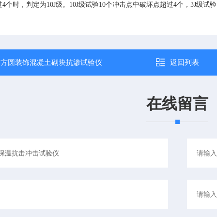
4个时，判定为10J级。10J级试验10个冲击点中破坏点超过4个，3J级试
：
方圆装饰混凝土砌块抗渗试验仪
返回列表
在线留言