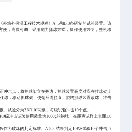
4《外墙外保温工程技术规程》A..5和B.3条研制的试验装置。该
方便，高度可调，采用磁力抓球方式，操作使用方便，整机移
对正冲击点，将抓球架立在旁边，抓球装置高度对应在挂球架上
置吸住球，移动抓球架，使钢丝绳拉直，旋转抓球装置放球，冲击
试验分为3J和10J两级，每级试验冲击10个点。
0J级冲击试验使用质量为1000g的钢球，在距离试样上表面1.0
为破坏的判定标准。A.5.3 结果判定10J级试验10个冲击点