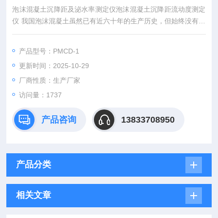
泡沫混凝土沉降距及泌水率测定仪泡沫混凝土沉降距流动度测定
仪 我国泡沫混凝土虽然已有近六十年的生产历史，但始终没有泡
沫混凝土专业生产厂家及试验仪器，导致国内泡沫混凝土的试验
和检验方法难以统一。针对这种情况，我公司在闫振甲及何艳君
产品型号：PMCD-1
两位专家指导下，参照惯例，特别是前苏联的泡沫混凝土试验检
更新时间：2025-10-29
测仪器，开发生产了泡沫仪、试验用发泡机、制浆机、稠度仪等
设备混凝土泡沫沉降距测定仪生产销售。
厂商性质：生产厂家
访问量：1737
产品咨询
13833708950
产品分类
相关文章