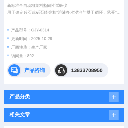
新标准全自动粗集料坚固性试验仪
用于确定碎石或砾石经饱和*溶液多次浸泡与烘干循环，承受*结
晶压而不发生显著破坏或强度降低的性能，
产品型号：GJY-0314
是测定石料坚固性能(也称安定性)的方法。
更新时间：2025-10-29
厂商性质：生产厂家
访问量：892
产品咨询
13833708950
产品分类
相关文章