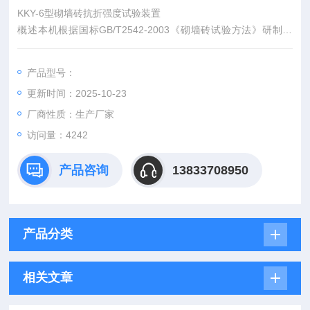
KKY-6型砌墙砖抗折强度试验装置
概述本机根据国标GB/T2542-2003《砌墙砖试验方法》研制而
成，专门用于砌墙砖抗折试验，解决以往在抗压试验机上做抗折
试验时出现的抗压试验机量程太大而抗折强度偏小造成的测量不
产品型号：
准甚至测量不到抗折强度的问题，以及需频繁更换抗压抗折夹具
更新时间：2025-10-23
问题。
厂商性质：生产厂家
访问量：4242
产品咨询
13833708950
产品分类
相关文章