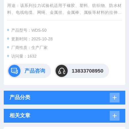
用途：该系列拉力试验机适用于橡胶、塑料、纺织物、防水材
料、电线电缆、网绳、金属丝、金属棒、属板等材料的拉伸试
验，增加附具可做压缩、弯曲等试验。具有试验力数字显示，试
验速度连续可调,试样拉断自动停机，峰值保持等功能。改进智能
产品型号：WDS-50
液晶显示电子拉力试验机
更新时间：2025-10-28
厂商性质：生产厂家
访问量：1632
产品咨询
13833708950
产品分类
相关文章