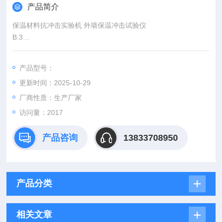
产品简介
保温材料抗冲击实验机 外墙保温冲击试验仪
B.3
条研制的实验装置。该装置可对外墙外保温系统的抗冲击性能进
行实验室或现场试验。结构简单，高度可调，操作使用方便。整
产品型号：
机可移动，适于在现场使用。
更新时间：2025-10-29
二、 技术参数：
1、钢球重量：
厂商性质：生产厂家
0.5Kg 1Kg
访问量：2017
2、冲击高度调节范围：
产品咨询
13833708950
产品分类
相关文章