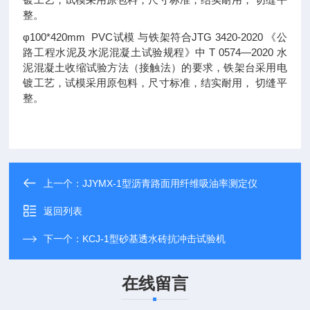
整。
φ100*420mm PVC试模 与铁架符合JTG 3420-2020 《公
路工程水泥及水泥混凝土试验规程》中 T 0574—2020 水
泥混凝土收缩试验方法（接触法）的要求，铁架台采用电
镀工艺，试模采用原包料，尺寸标准，结实耐用， 切缝平
整。
上一个：
JJYMX-1型沥青路面用纤维吸油率测定仪
返回列表
下一个：
KCJ-1型砂基透水砖抗冲击试验机
在线留言