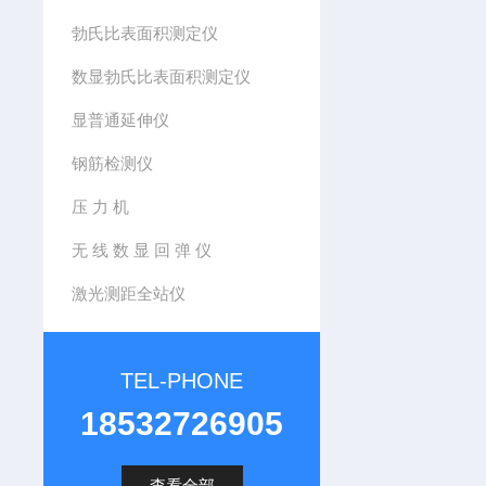
勃氏比表面积测定仪
数显勃氏比表面积测定仪
显普通延伸仪
钢筋检测仪
压 力 机
无 线 数 显 回 弹 仪
激光测距全站仪
TEL-PHONE
18532726905
查看全部