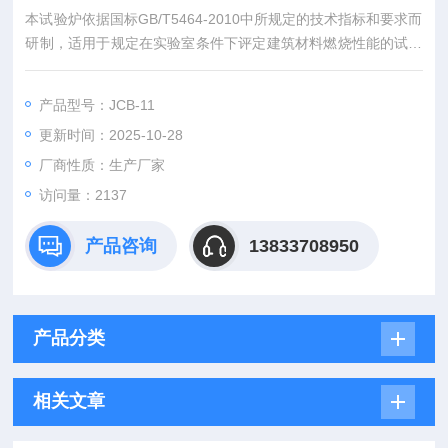
本试验炉依据国标GB/T5464-2010中所规定的技术指标和要求而
研制，适用于规定在实验室条件下评定建筑材料燃烧性能的试验
方法。适用于测试建筑材料GB8624燃烧性能分级中*防火材料的
燃烧性能分级
产品型号：JCB-11
二、产品功能特点
更新时间：2025-10-28
方圆建筑材料不燃性试验机试验炉
厂商性质：生产厂家
访问量：2137
产品咨询
13833708950
产品分类
相关文章