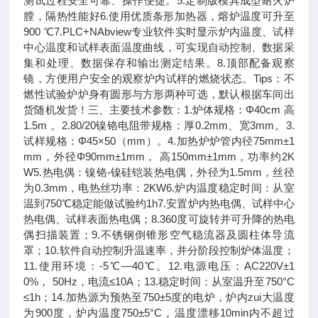
测试过程安全可靠、操作便捷。5.定制版模具成型耐火炉
膛，隔热性能好6.使用优质条形加热器，熔炉温度可升至
900 ℃7.PLC+NAbview专业软件实时显示炉内温度、试样
中心温度和试样表面温度曲线，可实现自动控制、数据采
集和处理、数据保存和输出测定结果。8.顶部配备观察
镜，方便用户安全的观察炉内试样的燃烧状态。Tips：不
燃性试验炉炉身有圆形与方形两种可选，默认根据车间出
货随机发货！三、主要技术参数：1.炉体规格：Φ40cm 高
1.5m 。2.80/20镍铬电阻带规格：厚0.2mm、宽3mm。3.
试样规格：Φ45×50（mm）。4.加热炉炉管内径75mm±1
mm，外径Φ90mm±1mm， 高150mm±1mm，功率约2K
W5.热电偶：镍铬-镍硅铠装热电偶，外径为1.5mm，丝径
为0.3mm，电热丝功率：2KW6.炉内温度稳定时间：从室
温到750℃稳定能做试验约1h7.安置炉内热电偶、试样中心
热电偶、试样表面热电偶；8.360度可旋转并可升降的热电
偶扫描装置；9.不锈钢倒锥形空气稳流器及圆柱体导流
罩；10.软件自动控制升温速率，并分阶段控制炉体温度；
11.使用环境：-5℃—40℃。12.电源电压：AC220V±1
0%， 50Hz，电流≤10A；13.稳定时间：从室温升至750°C
≤1h；14.加热源为预热至750±5度的电炉，炉内zui大温度
为900度，炉内温度750±5°C，温度漂移10min内不超过