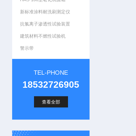
新标准涂料耐洗刷测定仪
抗氯离子渗透性试验装置
建筑材料不燃性试验机
警示带
TEL-PHONE
18532726905
查看全部