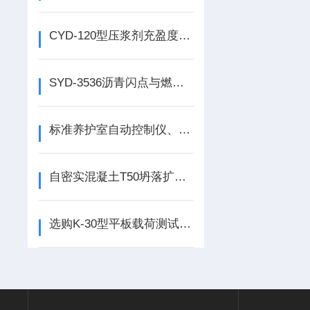
CYD-120型压浆剂充盈度试验仪工作原理
SYD-3536沥青闪点与燃点测定仪特点及技术参数
标准养护室自动控制仪、自动控温控湿标准养护室厂家
自密实混凝土T50坍落扩展度测定仪
选购K-30型平板载荷测试仪、平板载荷装置