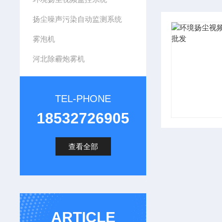
扬尘噪声污染自动监测系统
雾泡机
河北除霾炮雾机
TEL-PHONE
18532726905
查看全部
ARTICLE