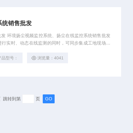
系统销售批发
发 环境扬尘视频监控系统、扬尘在线监控系统销售批发
进行实时、动态在线监测的同时，可同步集成工地现场视
在扬尘污染数据超标时智能联动工地现场喷淋系统自动降
据查询、统计分析、考核管理等多种在线监管功能。可无
产品型号：
浏览量：4041
通局、城市管理部门等信息化平台，达到
末页 跳转到第
页