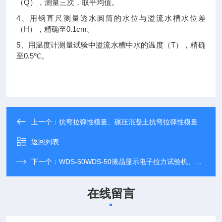
Q
（
），测量三次，取平均值。
4
、用钢直尺测量透水圆筒的水位与溢流水槽水位差
H
0.1cm
（
），精确至
。
5
T
、用温度计测量试验中溢流水槽中水的温度（
），精确
0.5
至
℃。
上一个：
抗弯拉弹性模量、碾压混凝土抗弯拉弹性模量
返回列表
下一个：
WDS-50WDS-50液晶显示电子拉力试验机、电子拉力试验机
在线留言