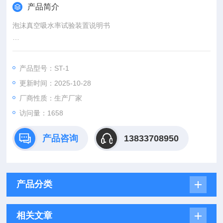
产品简介
泡沫真空吸水率试验装置说明书
一、真空饱水试验装置简介：泡沫真空吸水率试验装置、混凝土
真空吸水率
产品型号：ST-1
真空饱水率试验仪设备满足GB/T 17794-2008《柔性泡沫橡塑绝
更新时间：2025-10-28
热制品》标准的要求，以上标准抽真空的要求自行设计生产的，
真空压力，保持时间可以自行设置， 自动计时，自动断电，操作
厂商性质：生产厂家
灵活，能耗低、噪音小、且安装方便，操作简单，安全性能高等
访问量：1658
优点。用于建筑材料技术领域，循环使用无气水，提高检测
产品咨询
13833708950
产品分类
相关文章