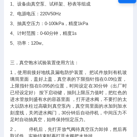
1
、设备由真空泵、试样架、秒表等组成
2
220V50Hz
、电源电压：
3
0-100kPa
1kPa
、抽真空压力：
，精度
4
0-60
1s
、计时范围：
分钟，精度
5
120w
、功率：
。
三，真空饱水试验装置使用方法：
1
，使用前接好地线及漏电防护装置，
把试件放到有机玻
0.09
璃筒里面，盖好上盖，真空表的下限指针指在
位置，
0.095
30
上限指针指在
的位置，时间设定在
分钟（出厂时
已经设定好）
按下启动键，抽到上限压力值时，把红色的
进水管放到盛有水的容器里面
，打开进水阀，不要打的太
大以防水柱过高吸到真空泵内，真空筒里面的水加到加水
30
刻度线，关闭进水阀门，
分钟后自动停机，中间压力不
足时自动抽真空，始终保持恒定压力。
2
，
停机后，先打开放气阀待真空压力卸掉，然后再
取试件。实验结束时再打开水阀把水放掉。