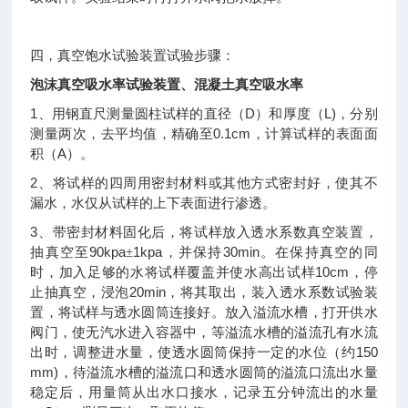
四，真空饱水试验装置试验步骤：
泡沫真空吸水率试验装置、混凝土真空吸水率
1
D
L)
、用钢直尺测量圆柱试样的直径（
）和厚度（
，分别
0.1cm
测量两次，去平均值，精确至
，计算试样的表面面
A
积（
）。
2
、将试样的四周用密封材料或其他方式密封好，使其不
漏水，水仅从试样的上下表面进行渗透。
3
、带密封材料固化后，将试样放入透水系数真空装置，
90kpa
1kpa
30min
抽真空至
±
，并保持
。在保持真空的同
10cm
时，加入足够的水将试样覆盖并使水高出试样
，停
20min
止抽真空，浸泡
，将其取出，装入透水系数试验装
置，将试样与透水圆筒连接好。放入溢流水槽，打开供水
阀门，使无汽水进入容器中，等溢流水槽的溢流孔有水流
150
出时，调整进水量，使透水圆筒保持一定的水位（约
mm)
，待溢流水槽的溢流口和透水圆筒的溢流口流出水量
稳定后，用量筒从出水口接水，记录五分钟流出的水量