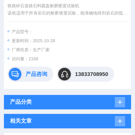
铁路碎石道碴石料圆盘耐磨硬度试验机
该机适用于所有岩石的耐磨硬度试验，能准确地得到岩石的抵抗
磨耗能力的参数。
二、玻璃圆盘耐磨硬度试验机，圆盘耐磨硬度机结构：
产品型号：
该机由电机、减速机、直径为Φ600mm的铸钢圆盘，试件支筒和
更新时间：2025-10-28
砂斗，机架等部件组成，并采用预置式数字计
厂商性质：生产厂家
访问量：2168
产品咨询
13833708950
产品分类
相关文章