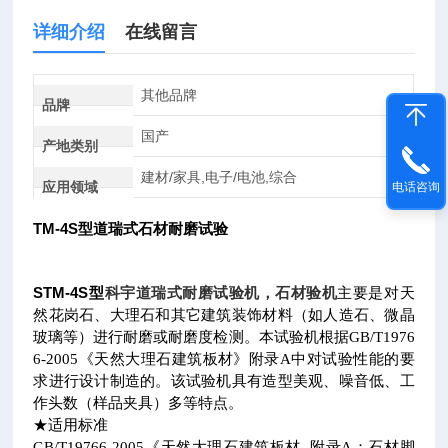
详细介绍
在线留言
其他品牌
品牌
国产
产地类别
建材/家具,电子/电池,综合
应用领域
电话咨询
TM-4S
型道瑞式石材耐磨试验
STM-4S
科宇道瑞式耐磨试验机，石材验机
型
主要是对天
然花岗石、大理石和其它建筑装饰材料（如人造石、微晶
玻璃等）进行耐磨或耐磨度检测。本试验机根据
GB/T1976
6-2005
《天然大理石建筑板材》附录
A
中对试验性能的要
求进行设计制造的。该试验机具有造型美观、噪音低、工
作头数（样品夹具）多等特
点
。
★
适用标准
GB/T19766-2005
《天然大理石建筑板材
附录
A
：石材脚