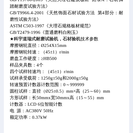
踏耐磨度试验方法》
GB/T9966.4-2001
《天然饰面石材试验方法
第
4
部分：耐
磨性试验方法》
ASTM C503-1997
《大理石规格板材规范》
GB/T2479-1996
《普通磨料白刚玉》
科宇道瑞式耐磨试验机，石材验机
★
技术参数
摩擦钢轮直径：
Ø254X15mm
摩擦钢轮转速：（
45±1
）
r/min
磨盘工作硬度：
≥HB500
样品夹具数：
4
个
四个试样转速均：（
45±1
）
r/min
试样承受载荷：
1250g±50g
和
2000g±50g
转速预置计数器计数范围：
0
～
999999
圆柱试样：直径（
Ø25±0.5
）
mm×
高（
25
～
60
）
mm
方形试样：长
50mmx
宽
50mmx
高（
15
～
55
）
mm
计数器：
LCD 6
位智能计数
电
源：
AC380V 50Hz
额定功率：
0.37kW