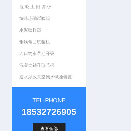
混 凝 土 回 弹 仪
快速冻融试验箱
水泥取样器
钢筋弯曲试验机
刀口约束早期开裂
混凝土钻孔取芯机
透水系数真空饱水试验装置
TEL-PHONE
18532726905
查看全部