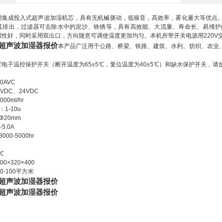
用集成投入式超声波加湿机芯，具有无机械驱动，低噪音，高效率，雾化量大等优点
其排出，过滤器可去除水中的泥沙、铁锈等，具有高效能、大流量、寿命长、易维护
腐性好，同时采用双出口，方向随意可调使湿度更加均匀。本机所带开关电源用
220V
超声波加湿器报价
本产品广泛用于公路、桥梁、铁路、建筑、水利、纺织、农业
置电子温控保护开关（断开温度为
65±5
℃
，复位温度为
40±5
℃
）和缺水保护开关，请
20AVC
8VDC
、
24VDC
000ml/hr
：
1-10u
Φ20mm
-5.0A
3000-5000hr
℃
400×320×400
0-100
平方米
超声波加湿器报价
超声波加湿器报价