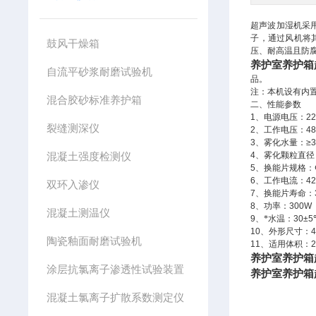
超声波加湿机采
子，通过风机将
鼓风干燥箱
压、耐高温且防
养护室养护箱
自流平砂浆耐磨试验机
品。
注：本机设有内
混合胶砂标准养护箱
二、性能参数
1
、电源电压：
2
裂缝测深仪
2
、工作电压：
4
3
、雾化水量：
≥3
混凝土强度检测仪
4
、雾化颗粒直径
5
、换能片规格：
6
、工作电流：
42
双环入渗仪
7
、换能片寿命：
8
、功率：
300W
混凝土测温仪
9
、*水温：
30±5
10
、外形尺寸：
陶瓷釉面耐磨试验机
11
、适用体积：
2
养护室养护箱
涂层抗氯离子渗透性试验装置
养护室养护箱
混凝土氯离子扩散系数测定仪