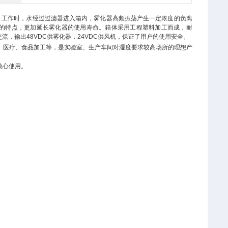
。工作时，水经过过滤器进入箱内，雾化器高频振荡产生一定浓度的负离
的特点，更加延长雾化器的使用寿命。箱体采用工程塑料加工而成，耐
交流，输出
48VDC
供雾化器，
24VDC
供风机，保证了用户的使用安全。
、医疗、食品加工等，是实验室、生产车间对湿度要求较高场所的理想产
放心使用。