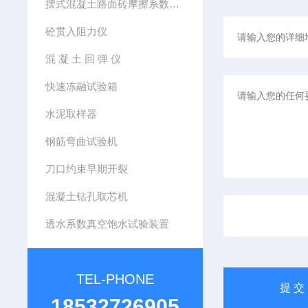
摆式混凝土路面砖摩擦系数测定仪
砼贯入阻力仪
混 凝 土 回 弹 仪
快速冻融试验箱
水泥取样器
钢筋弯曲试验机
刀口约束早期开裂
混凝土钻孔取芯机
透水系数真空饱水试验装置
TEL-PHONE
18532726905