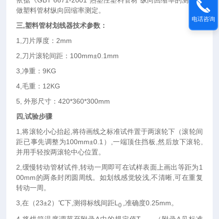
依据《
GBT 6671-2001
热塑性塑料管材 纵向回缩率的测定》
做塑料管材纵向回缩率测定。
电话咨询
三,塑料管材划线器技术参数：
1,
刀片厚度：2mm
2,
刀片滚轮间距：100mm±0.1mm
3,
净重：9KG
4,
毛重：12KG
5,
外形尺寸：420*360*300mm
四,试验步骤
1,
将滚轮小心抬起,
将待画线之标准试件置于两滚轮下（滚轮间
距已事先调整为
100mm
±0.1）,一端顶住挡板,然后放下滚轮,
并用手轻按两滚轮中心位置。
2,
缓慢转动管材试件,转动一周即可在试样表面上画出等距为1
00mm的两条封闭圆周线。如划线感觉较浅,不清晰,可在重复
转动一周。
3,
在（23±2）℃下,测得标线间距L
准确度
0.25mm
。
,
0
4,
将烘箱温度调节至附录A中的规定值T
。（附录
A
见标准