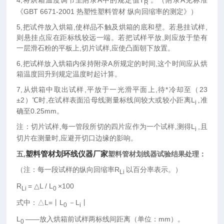
R
《GBT 6671-2001 热塑性塑料管材 纵向回缩率的测定》）
5,
把试件放入烘箱,使样品不触及烘箱的底和壁。若悬挂试样,
则悬挂点应在距标线较远一端。若把试样平放,则应放于垫有
一层滑石粉的平板上,切片试样,应使凸面朝下放置。
6,
把试样放入烘箱内保持附录A所规定的时间,这个时间应从烘
箱温度回升到规定温度时起计算。
7,
从烘箱中取出试样,平放于一光滑平面上,待*冷却至（23
±2）℃时,在试样表面沿母线测量标线间较大或较小距离L
准
,
i
确至
0.25mm
。
注：切片试样
每一管段所切的四片应作为一个试样
测得
L
,
且
,
,
i
切片在测量时,应避开切口边缘的影响。
塑料管材划环线仪器厂家
五,
塑料管材划线器试验结果处理：
（注：每一段试样的纵向回缩率
R
以百分率表示。）
Li
R
=
△L / L
×100
Li
0
式中：
△L=丨L
－
L
丨
0
i
L
——放入烘箱前试样两标线间距离（单位：mm）。
0