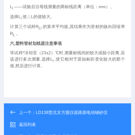
L
——试验后沿母线测量的两标线距离（单位：mm）。
i
选择
L
使
△L的值较大。
i
计算三个试样
R
的算术平均值
其结果作为管材的纵向回缩率
,
Li
R
。
L
六
,塑料管材划线器注意事项
等试样*冷却至（
23
±2）℃时,测量标线间的较大或较小距离,应
该进行多次测量,选择L
,使它相对于原始标距变化较大的那个
i
值,然后进行计算。
上一个：
LD138型北京方圆仪器路面电动铺砂仪
返回列表