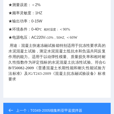
2%
★测量误差：
＜
1HZ
★频率灵敏度：
0-15W
★输出功率：
0-40
★环境条件：
＜90%
℃
相对湿度：
AC220V
★电源电压：
＜60W
±
10%
，
50HZ,
用途：
混凝土快速冻融试验箱特别适用于抗冻性要求高的
水泥混凝土试验，测定水泥混凝土抵抗水和负温共同反复
作用的能力。适用于以动弹性模量、质量损失率和相对耐
久性指数作为评定指标的水泥混凝土抗冻性试验。符合
G
B/T50082-2009
《普通混凝土长期性能和耐久性能试验方
法标准》及JG/T243-2009《混凝土抗冻融试验设备》标准
要求
上一个：
T0349-2005细集料亚甲蓝搅拌器