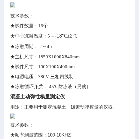
技术参数：
★试件数量：16个
～
-18
℃
±
2
℃
★中心冻融温度：5
～4h
★冻融周期： 2
★主机尺寸：1850X1000X840mm
★试件尺寸：100X100X400mm
★电源电压：380V 三相四线制
★冻融循环介质：-45
℃防冻液（另购）
混凝土动弹性模量测定仪
用途：主要用于测定混凝土、碳素动弹模量的仪器。
技术参数：
100-10KHZ
★频率测量范围：