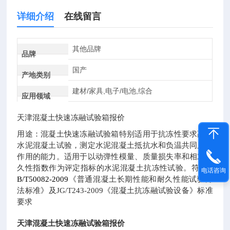
详细介绍
在线留言
其他品牌
品牌
国产
产地类别
建材/家具,电子/电池,综合
应用领域
天津混凝土快速冻融试验箱报价
用途：
混凝土快速冻融试验箱特别适用于抗冻性要求高的
水泥混凝土试验，测定水泥混凝土抵抗水和负温共同反复
作用的能力。适用于以动弹性模量、质量损失率和相对耐
久性指数作为评定指标的水泥混凝土抗冻性试验。符合
G
电话咨询
B/T50082-2009
《普通混凝土长期性能和耐久性能试验方
法标准》及JG/T243-2009《混凝土抗冻融试验设备》标准
要求
天津混凝土快速冻融试验箱报价