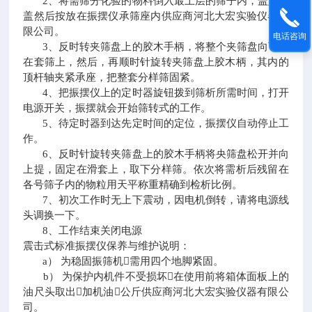
2
、将需筛分化验的物料倒入最上层的筛子内，盖好筛
盖然后按放在振摆仪承筛座内供应商河北大宏实验仪器有
限公司。
电话咨询
3
、反时转夹筛盘上的胶木手柄，将整个夹筛盘向下滑
在套筛上，然后，再顺时针旋转夹筛盘上胶木柄，其内的
顶杆轴夹紧承座，把整套分样筛固紧。
4
、把振摆仪上的定时器旋钮拨到筛析所需时间，打开
电源开关，振摆就会开始筛转式的工作。
5
、待定时器到达先定时间的定位，振摆仪自动停止工
作。
6
、反时针旋转夹筛盘上的胶木手柄将央筛盘松开并向
上提，固定在滑套上，取下分样筛。依次将需析后残留在
各号筛子内的物粒用天平称重精确到检析比例。
7
、初次工作时无上下震动，因电机倒转，请将电源线
头调换一下。
8
、工作结束关闭电源
震击式标准振摆仪保养与维护说明：
a
）
为稳固振筛机

需用四个地脚紧固。
b
）
为保护内机件不受损坏

在使用前将箱体面板上的
油尺头取出

加机油

公斤供应商河北大宏实验仪器有限公
司。