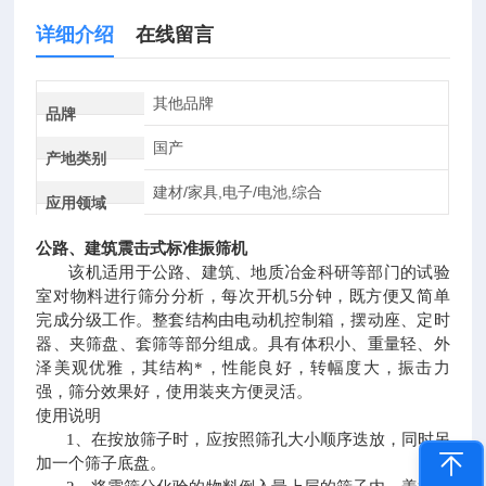
详细介绍
在线留言
其他品牌
品牌
国产
产地类别
建材/家具,电子/电池,综合
应用领域
公路、建筑震击式标准振筛机
该机适用于公路、建筑、地质冶金科研等部门的试验
室对物料进行筛分分析，每次开机
5
分钟，既方便又简单
完成分级工作。整套结构由电动机控制箱，摆动座、定时
器、夹筛盘、套筛等部分组成。具有体积小、重量轻、外
泽美观优雅，其结构*，性能良好，转幅度大，振击力
强，筛分效果好，使用装夹方便灵活。
使用说明
1
、在按放筛子时，应按照筛孔大小顺序迭放，同时另
加一个筛子底盘。