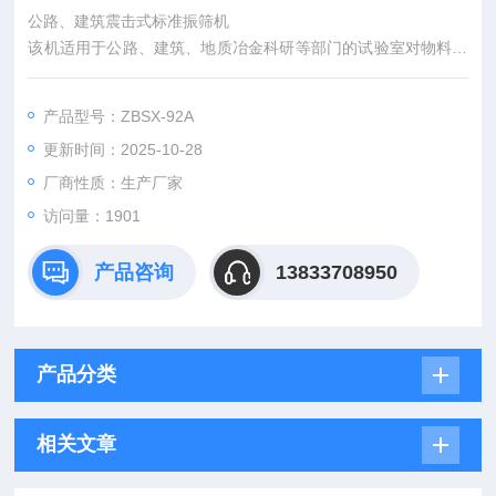
公路、建筑震击式标准振筛机
该机适用于公路、建筑、地质冶金科研等部门的试验室对物料进
行筛分分析，每次开机5分钟，既方便又简单完成分级工作。整
套结构由电动机控制箱，摆动座、定时器、夹筛盘、套筛等部分
产品型号：ZBSX-92A
组成。具有体积小、重量轻、外泽美观优雅，其结构*，性能良
更新时间：2025-10-28
好，转幅度大，振击力强，筛分效果好，使用装夹方便灵活。
使用说明
厂商性质：生产厂家
1、在按放筛子时，应按照筛孔大小顺序迭放，同时另加一个筛
访问量：1901
子底盘。
2、将需
产品咨询
13833708950
产品分类
相关文章