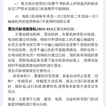
c
）
每次筛分使用后

应擦干净机体上的筛盘内的残余
灰尘

严禁水洗敲击

按放顺序不能颠倒。
d
）
电机

机箱每年清洗一次

定时器二年加油一次

确保机件的使用寿命

不使用时加防尘罩
震击式标准振筛机
ZBSX-92A
主要结构性能：
主要由摆动机构，震击机构，夹紧机构等部分组成。
电动机通过转动轴，蜗轮付带摆动架上的主偏心轴旋转，
从而又连带动其它两个付偏心轴回转促使整个筛组的摆动
半径供应商，也等于偏心距的平面圆周摆动。同时在同一
台电动机带动另一对蜗轮付通过凸轮，顶杆装有筛组的摆
动架，周期地顶起靠自重下落在机座的砧座上，使摆动架
得到平面圆周摆动的同时进行震击。
震击式标准振摆仪主要特点：
具有体积小，重量轻外型美观，装备自动停止装置，结
构*，性能良好，转幅度大供应商，振击力强

筛选效果
好，能耗低
,
运行高效
,
耐磨性高
,
使用装夹套筛方便灵活等
优点。
用途：主要用于公路、建筑、地质、冶金科研等部门的试
验室对物料进行筛分分析。