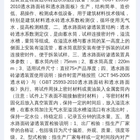
2010透水路面砖和透水路面板》生产，结构简单、造价
低、易操作、检测成本低设备。用于建筑材料技术领域，
特别是建筑材料透水砖透水系数检测仪，循环使用无气
水，提高检测精度。二、透水路面砖渗透装置结构：透水
砖透水系数测定仪，是由蓄水筒，试样连接密封件，溢流
水槽，量筒等组成。在溢流水槽与蓄水筒的某一高度上的
侧面上安装有溢流管，蓄水筒底部安装有便于拆装的试样
连接密封件。便于拆装试样。三、透水路面砖渗透装置具
体参数：、蓄水筒内径：75mm；2、蓄水筒高度：220m
m；3、适用试件尺寸：直径75×产品厚度；四、透水路面
砖渗透装置使用说明：操作时需严格按照《JCT 945-2005
透水砖》与《GBT 25993-2010透水路面砖和透水路面
板》执行。将试件周抹上密封材料或黄油装入金属套筒内
（注意：试件上下表面不能接触密封材料），等密封材料
固化后放入真空装置内，保持一定的时间后，放入溢流水
槽，在蓄水筒加注无气水至溢流水槽溢流口有水流出时，
保持一定水位，待稳定后，记录五分钟的流水量。五、透
水路面砖渗透装置检验说明：1、出厂检验：指生产厂家
带的合格证，包括项目为尺寸偏差、外观、质量、强度等
级。2、型式检验：指生产厂家每样或一定时间段内对产