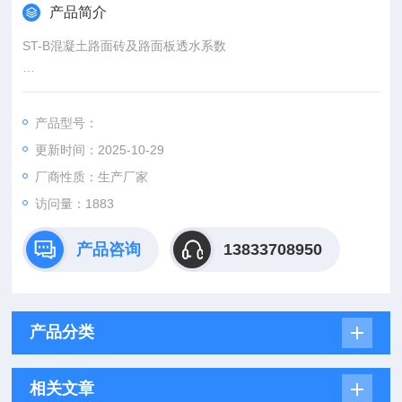
产品简介
ST-B混凝土路面砖及路面板透水系数
透水路面砖渗透装置是检验透水砖透水系数的设备，依据《GBT
25993-2010透水路面砖和透水路面板》生产，结构简单、造价
产品型号：
低、易操作、检测成本低设备。用于建筑材料技术领域，特别是
更新时间：2025-10-29
建筑材料透水砖透水系数检测仪，循环使用无气水，提高检测精
度。
厂商性质：生产厂家
混凝土透水系数装置，路面砖仪器设备厂家
访问量：1883
GBT25993-C1透水路面砖渗透装置
一、透水路面砖渗透装置简介：
产品咨询
13833708950
产品分类
相关文章