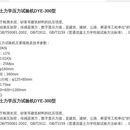
力学压力试验机DYE-300型
于检测水泥、砂浆等建筑材料的抗压强度。
动液压加荷，传感器测力，数字显示力值，是建筑、建材、公路、桥梁等工程单位*
GB/T50081-2002
、
GB/T2611
、
GB/T3159
《普通混凝土力学性能试验方法标准》，
压力试验机主要规格及技术参数：
00KN
：±
1%
0.01KN
：
25Mpa
φ
160mm
距：
390mm
大行程：φ
125
×
80mm
0.75kw
60
×
400
×
1280mm
G
力学压力试验机DYE-300型
于检测水泥、砂浆等建筑材料的抗压强度。
动液压加荷，传感器测力，数字显示力值，是建筑、建材、公路、桥梁等工程单位*
GB/T50081-2002
、
GB/T2611
、
GB/T3159
《普通混凝土力学性能试验方法标准》，