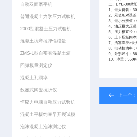
自动双面磨平机
二、
DYE-300
型
1
、最大荷载：
3
2
、示值相对误差
普通混凝土力学压力试验机
3
、最小分辨值：
4
、油压最大压强
2000型混凝土压力试验机
5
、压力板直径：
6
、上下压板间净
混凝土抗弯拉弹性模量
7
、活塞直径×最
8
、电动机功率：
ZMS-L型自密实混凝土箱
9
、外形尺寸：
8
10
、净重：
550K
回弹模量测定仪
混凝土孔洞率
数显式陶瓷抗折仪
上一个
恒应力电脑自动压力试验机
混凝土平板约束早开裂试模
泡沫混凝土泡沫测定仪