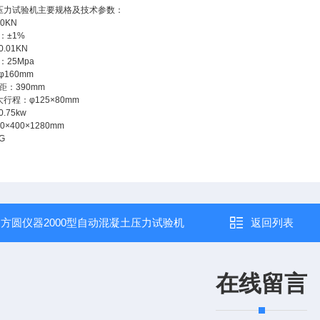
压力试验机主要规格及技术参数：
00KN
：±
1%
0.01KN
：
25Mpa
φ
160mm
距：
390mm
大行程：φ
125
×
80mm
0.75kw
60
×
400
×
1280mm
G
：
方圆仪器2000型自动混凝土压力试验机
返回列表
在线留言