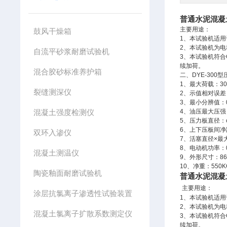
普通水泥混凝土
主要用途：
鼓风干燥箱
1
、本试验机适用
2
、本试验机为电
自流平砂浆耐磨试验机
3
、本试验机符合
续加荷。
混合胶砂标准养护箱
二、
DYE-300
型
1
、最大荷载：
3
裂缝测深仪
2
、示值相对误差
3
、最小分辨值：
混凝土强度检测仪
4
、油压最大压强
5
、压力板直径：
6
、上下压板间净
双环入渗仪
7
、活塞直径×最
8
、电动机功率：
混凝土测温仪
9
、外形尺寸：
8
10
、净重：
550K
陶瓷釉面耐磨试验机
普通水泥混凝土
主要用途：
涂层抗氯离子渗透性试验装置
1
、本试验机适用
2
、本试验机为电
混凝土氯离子扩散系数测定仪
3
、本试验机符合
续加荷。