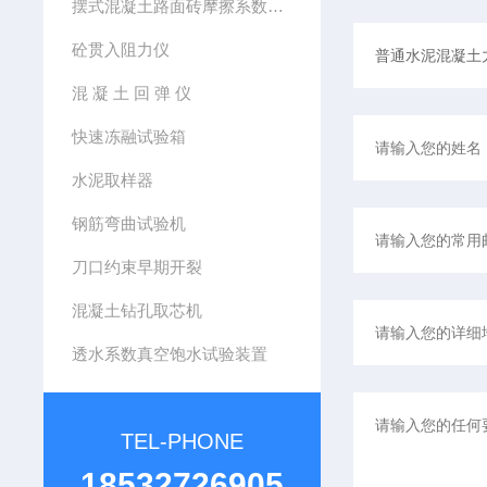
摆式混凝土路面砖摩擦系数测定仪
砼贯入阻力仪
混 凝 土 回 弹 仪
快速冻融试验箱
水泥取样器
钢筋弯曲试验机
刀口约束早期开裂
混凝土钻孔取芯机
透水系数真空饱水试验装置
TEL-PHONE
18532726905