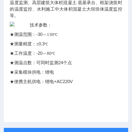
温度监测、高层建筑大体积混凝土 底基承台、框架浇筑时
的温度监控、水利施工中大体积混凝土大坝坝体温度监控
等。
技术参数：
-30
★测温范围：
～130
℃
0.3
★测量精度：
±
℃
-20
★工作温度：
～80
℃
24
★测温点数：可同时监测
个点
★采集模块供电：锂电
+AC220V
★便携主机供电：锂电