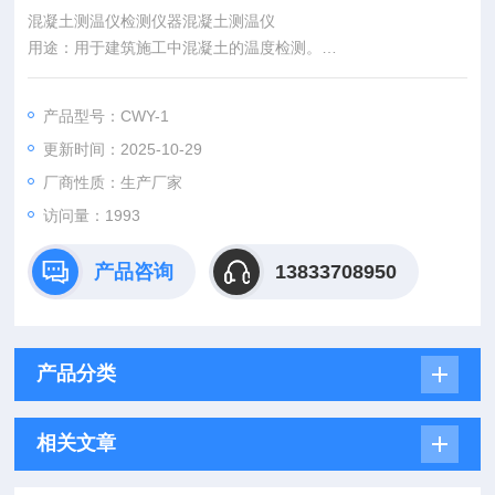
混凝土测温仪检测仪器混凝土测温仪
用途：用于建筑施工中混凝土的温度检测。
技术参数：
产品型号：CWY-1
★测温范围：-50～100℃
更新时间：2025-10-29
★测温精度：0.1℃
★探头尺寸：∮3X120mm
厂商性质：生产厂家
访问量：1993
产品咨询
13833708950
产品分类
相关文章