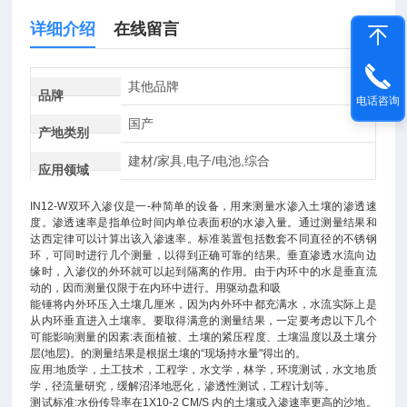
详细介绍
在线留言
其他品牌
品牌
电话咨询
国产
产地类别
建材/家具,电子/电池,综合
应用领域
IN12-W
双环入渗仪是一
-
种简单的设备，用来测量水渗入土壤的渗透速
度。渗透速率是指单位时间内单位表面积的水渗入量。通过测量结果和
达西定律可以计算出该入渗速率。标准装置包括数套不同直径的不锈钢
环，可同时进行几个测量，以得到正确可靠的结果。垂直渗透水流向边
缘时，入渗仪的外环就可以起到隔离的作用。由于内环中的水是垂直流
动的，因而测量仅限于在内环中进行。用驱动盘和吸
能锤将内外环压入土壤几厘米，因为内外环中都充满水，水流实际上是
从内环垂直进入土壤率。要取得满意的测量结果，一定要考虑以下几个
可能影响测量的因素
:
表面植被、土壤的紧压程度、土壤温度以及土壤分
层
(
地层
)
。的测量结果是根据土壤的
“
现场持水量
"
得出的。
应用
:
地质学，土工技术，工程学，水文学，林学，环境测试，水文地质
学，径流量研究，缓解沼泽地恶化，渗透性测试，工程计划等。
测试标准
:
水份传导率在
1X10-2 CM/S
内的土壤或入渗速率更高的沙地。