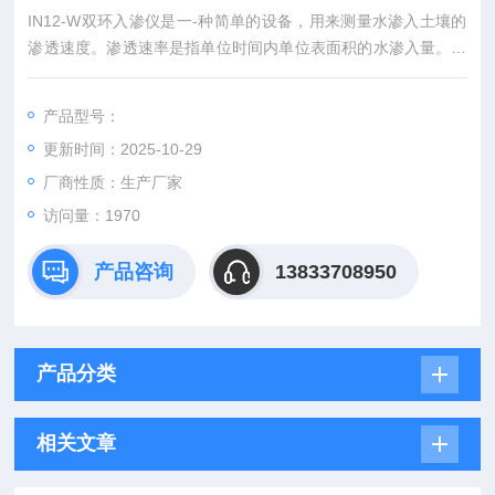
IN12-W双环入渗仪是一-种简单的设备，用来测量水渗入土壤的
渗透速度。渗透速率是指单位时间内单位表面积的水渗入量。通
过测量结果和达西定律可以计算出该入渗速率。标准装置包括数
套不同直径的不锈钢环，可同时进行几个测量，方圆仪器双环入
产品型号：
渗仪IN12-W
更新时间：2025-10-29
厂商性质：生产厂家
访问量：1970
产品咨询
13833708950
产品分类
相关文章