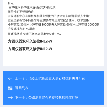
特点
:
.
由
30
厘米和
60
厘米直径的双环桶组成
;
耐用性的不锈钢构造
;
在双环的中心有两根互相垂直焊接的不锈钢管来稳固
;
易插入土壤
;
垂直型的钢管手柄操作方便
;
需要与马里奧管配合使用。技术规格
:
小环直径
30
厘米小环容积
3000
亳升大环直径
60
厘米大环容积
10000
亳
升双环桶高度
50
厘米
双环桶材质
优质不锈钢马里奥管材质
PvC
方圆仪器双环入渗仪IN12-W
方圆仪器双环入渗仪IN12-W
上一个：
混凝土抗折装置天然石材抗折夹具厂家
返回列表
下一个：
公路沥青混合料旋转瓶磨耗仪厂家