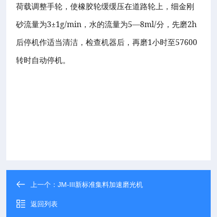
荷载调整手轮，使橡胶轮缓缓压在道路轮上，细金刚
3±1g/min
5—8ml/
2h
砂流量为
，水的流量为
分，先磨
1
57600
后停机作适当清洁，检查机器后，再磨
小时至
转时自动停机。
上一个：
JM-III新标准集料加速磨光机
返回列表