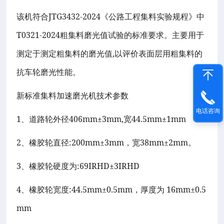
JTG3432-2024
该机符合
《公路工程集料实验规程》中
T0321-2024
粗集料磨光值试验的标准要求。主要用于
,
测定于测定粗集料的磨光值
以评价表面层用粗集料的
抗车轮磨光性能。
新标准集料加速磨光机技术参数
电话咨询
1
406mm±3mm,
44.5mm±1mm
、道路轮外径
宽
2
:200mm±3mm
38mm±2mm
、橡胶轮直径
，宽
。
3
:69IRHD±3IRHD
、橡胶轮硬度为
4
:44.5mm±0.5mm
16mm±0.5
、橡胶轮宽度
，厚度为
mm