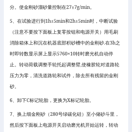
27±7g/min
分。使金刚砂溜砂量控制在
。
5
1h±5min
2h±5min
、在试验进行到
和
时，中断试验
（注意不要按下面板上复零按钮和电源开关）用毛刷
.
3h
消除箱体上和沉在机器底部积砂槽中的金刚砂
在
之
5760×10
时即转数显示屏上显示
转时磨光机自动停
,
止。转动荷载调整手轮托起调整臂
使橡胶轮对道路轮
压力为零，清洗道路轮和试件，除去所有残留的金刚
砂。
6
C
X
、卸下
标记轮胎，更换为
标记轮胎。
7
280
、换上细金刚砂（
号绿碳化硅）至小储砂斗里，
然后按下面板上电源开关启动磨光机开始运转，转动