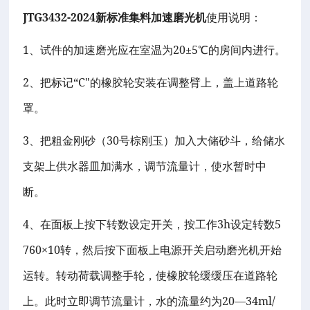
JTG3432-2024
新标准集料加速磨光机
使用说明：
1
20±5
、试件的加速磨光应在室温为
℃
的房间内进行。
2
“C"
、把标记
的橡胶轮安装在调整臂上，盖上道路轮
罩。
3
30
、把粗金刚砂（
号棕刚玉）加入大储砂斗，给储水
支架上供水器皿加满水，调节流量计，使水暂时中
断。
4
3h
5
、在面板上按下转数设定开关，按工作
设定转数
760×10
转，然后按下面板上电源开关启动磨光机开始
运转。转动荷载调整手轮，使橡胶轮缓缓压在道路轮
20—34ml/
上。此时立即调节流量计，水的流量约为