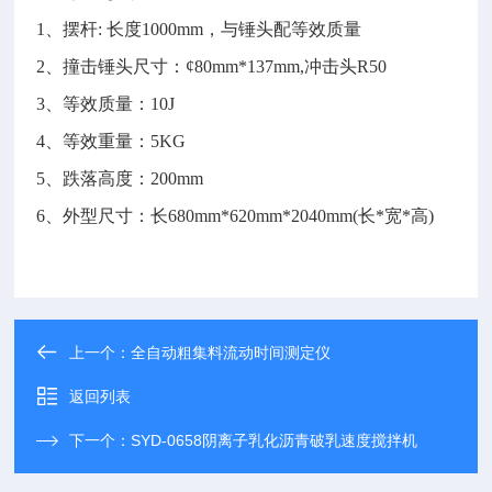
1、摆杆: 长度1000mm，与锤头配等效质量
2、撞击锤头尺寸：¢80mm*137
mm
,冲击头R50
3、等效质量：10J
4、等效重量：5KG
5、跌落高度：200mm
6、外型尺寸：长680mm*620mm*2040mm(长*宽*高)
上一个：
全自动粗集料流动时间测定仪
返回列表
下一个：
SYD-0658阴离子乳化沥青破乳速度搅拌机