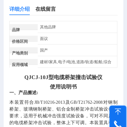
详细介绍
在线留言
其他品牌
品牌
面议
价格区间
国产
产地类别
建材/家具,电子/电池,道路/轨道/船舶,综合
应用领域
QJCJ-
10
J型
电缆桥架撞击试验仪
使用说明书
一、产品搬述
:
本装置符合
JB/T10216-2013及GB/T21762-2008对钢制
桥架、玻璃钢制桥架、铝合金制桥架冲击试验设备的
要求，适用于
机
械冲击强度试验设备，可对不同尺寸
的电缆桥架冲击
试验，
整体上下可调。本装置具有操