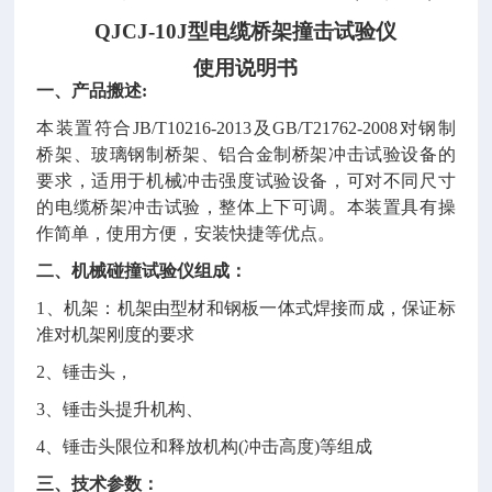
QJCJ-
10
J型
电缆桥架撞击试验仪
使用说明书
一、产品搬述
:
本装置符合
JB/T10216-2013及GB/T21762-2008对钢制
桥架、玻璃钢制桥架、铝合金制桥架冲击试验设备的
要求，适用于
机
械冲击强度试验设备，可对不同尺寸
的电缆桥架冲击
试验，
整体上下可调。本装置具有操
作简单，使用方便，安装快捷等优点。
二、机械碰撞试验仪组成：
1、机架：机架由型材和钢板一体式焊接而成，保证标
准对机架刚度的要求
2、锤击头，
3、锤击头提升机构、
4、锤击头限位和释放机构(冲击高度)等组成
三、技术参数：