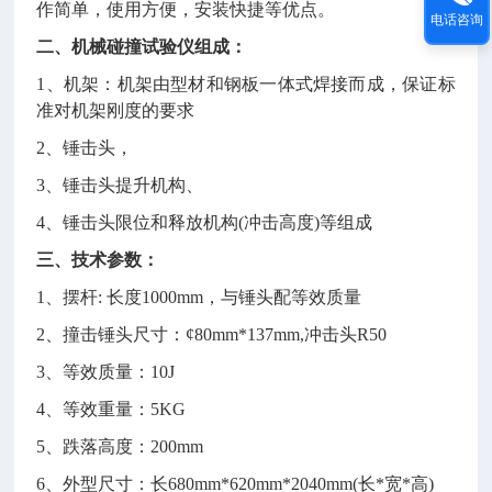
作简单，使用方便，安装快捷等优点。
电话咨询
二、机械碰撞试验仪组成：
1、机架：机架由型材和钢板一体式焊接而成，保证标
准对机架刚度的要求
2、锤击头，
3、锤击头提升机构、
4、锤击头限位和释放机构(冲击高度)等组成
三、技术参数：
1、摆杆: 长度1000mm，与锤头配等效质量
2、撞击锤头尺寸：¢80mm*137
mm
,冲击头R50
3、等效质量：10J
4、等效重量：5KG
5、跌落高度：200mm
6、外型尺寸：长680mm*620mm*2040mm(长*宽*高)