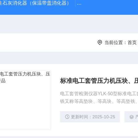
型生石灰消化器（保温带盖消化器）
*GB/T 50080-20
当前位置：
首页
标准电工套管压力机压块、
电工套管检测仪器YLK-50型标准电
铁又称等高垫块、等高块。等高垫铁
组，材料是HT200或45#，工作面采
3050套管压力试验机做压力试验。 
更新时间：2025-10-25