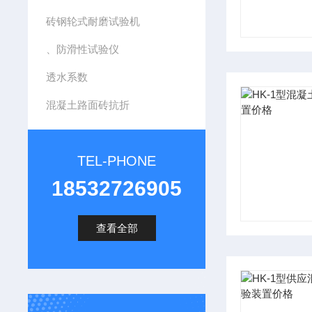
砖钢轮式耐磨试验机
、防滑性试验仪
透水系数
混凝土路面砖抗折
TEL-PHONE
18532726905
查看全部