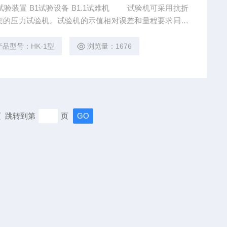
试验装置 B1试验设备 B1.1试难机 试验机可采用抗折
架的压力试验机。试验机的示值相对误差和量程要求同本
压棒 支座的两个支承棒和加压棒的直径为40mm，材料为钢
调整水平。 B2试件 供应混凝土路面砖抗折强度试验装
产品型号：HK-1型
浏览量：1676
末页 跳转到第
页