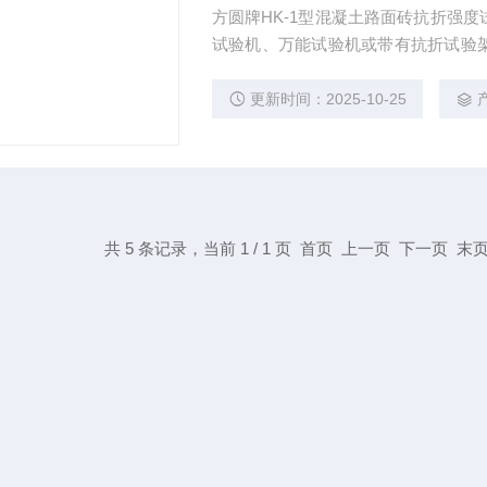
方圆牌HK-1型混凝土路面砖抗折强度
试验机、万能试验机或带有抗折试验
标准附录A1.1。 B1.2支座及加
质，其中一个支承棒应能滚动并可自由
更新时间：2025-10-25
置价格
共 5 条记录，当前 1 / 1 页 首页 上一页 下一页 