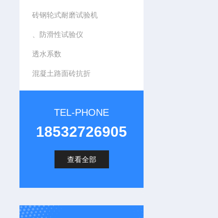
砖钢轮式耐磨试验机
、防滑性试验仪
透水系数
混凝土路面砖抗折
TEL-PHONE
18532726905
查看全部