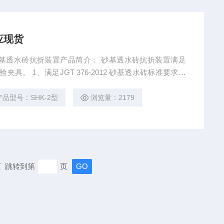
应现货
、砂基透水砖抗折装置产品简介： 砂基透水砖抗折装置满足
试验夹具。 1、满足JGT 376-2012 砂基透水砖标准要求。
00，400，500，600mm； 3、厚度：65，70，75，80，1
应现货
产品型号：SHK-2型
浏览量：2179
末页 跳转到第
页