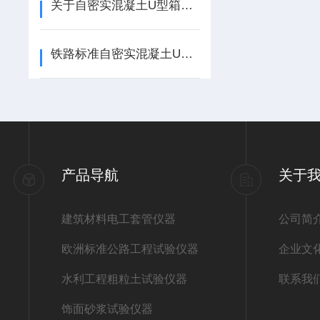
关于自密实混凝土U型箱正确烦的试验方法你了解多少
铁路标准自密实混凝土U型箱、V型仪\L 型箱*
产品导航
关于
建筑材料电工套管仪器
公司简
欧洲标准公路工程试验仪器
企业文
水利工程粗粒土试验仪器
联系我
饰面砂浆试验仪器