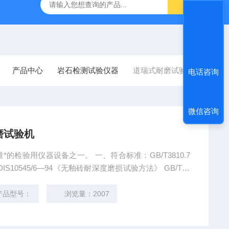
准普通混凝土泌水率试验容量筒试验方法
生石灰浆渣测定仪
方圆
产品中心
岩石检测试验仪器
道瑞式耐磨试验机
电话咨询
微信咨询
磨试验机
检验用仪器设备之一。 一、符合标准：GB/T3810.7
IS10545/6—94《无釉砖耐深度磨损试验方法》 GB/T12
法》 混凝土岩石道瑞式钢轮试耐磨试验机
产品型号：
浏览量：2007