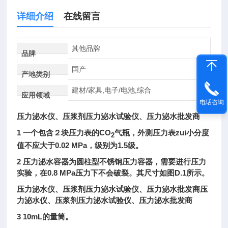
详细介绍
在线留言
其他品牌
品牌
国产
产地类别
建材/家具,电子/电池,综合
应用领域
电话咨询
压力泌水仪、压浆剂压力泌水试验仪、压力泌水批发商
1
一个包含２块压力表的
CO
气瓶，外测压力表zui小分度
2
值不应大于
0.02 MPa
，级别为
1.5
级。
2
压力泌水容器为圆柱型不锈钢压力容器，需要进行压力
实验，在
0.8 MPa
压力下不会破裂。其尺寸如图
D.1
所示。
压力泌水仪、压浆剂压力泌水试验仪、压力泌水批发商压
力泌水仪、压浆剂压力泌水试验仪、压力泌水批发商
3
10mL
的量筒
。