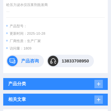
砼压力泌水仪压浆剂批发商
1 一个包含２块压力表的CO2气瓶，外测压力表Z小分度值不应
大于0.02 MPa，级别为1.5级。
产品型号：
2 压力泌水容器为圆柱型不锈钢压力容器，需要进行压力实验，
更新时间：2025-10-28
在0.8 MPa压力下不会破裂。其尺寸如图D.1所示。砼压力泌水
仪、压浆剂压力泌水试验仪、压力泌水批发商
厂商性质：生产厂家
访问量：1809
产品咨询
13833708950
产品分类
相关文章