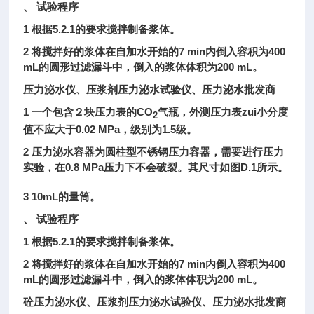
、 试验程序
1
根据
5.2.1
的要求搅拌制备浆体。
2
将搅拌好的浆体在自加水开始的
7 min
内倒入容积为
400
mL
的圆形过滤漏斗中，倒入的浆体体积为
200 mL。
压力泌水仪、压浆剂压力泌水试验仪、压力泌水批发商
1
一个包含２块压力表的
CO
气瓶，外测压力表zui小分度
2
值不应大于
0.02 MPa
，级别为
1.5
级。
2
压力泌水容器为圆柱型不锈钢压力容器，需要进行压力
实验，在
0.8 MPa
压力下不会破裂。其尺寸如图
D.1
所示。
3
10mL
的量筒
。
、 试验程序
1
根据
5.2.1
的要求搅拌制备浆体。
2
将搅拌好的浆体在自加水开始的
7 min
内倒入容积为
400
mL
的圆形过滤漏斗中，倒入的浆体体积为
200 mL
。
砼压力泌水仪、压浆剂压力泌水试验仪、压力泌水批发商