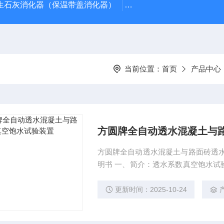
型生石灰消化器（保温带盖消化器）
*GB/T 50080-20
当前位置：
首页
产品中心
方圆牌全自动透水混凝土与
方圆牌全自动透水混凝土与路面砖透水
明书 一、简介：透水系数真空饱水试验装置，
010透水路面砖和透水路面板》CJJ/
的要求自行设计生产的，真空压力，
更新时间：2025-10-24
活，能耗低、噪音小、且安装方