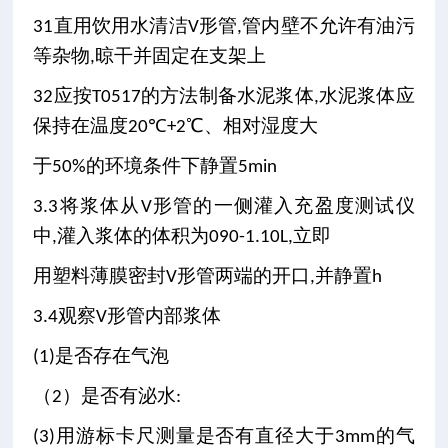
直用饮用水清洁
形管
管内壁不允许有油污
31
V
,
等杂物
晾干并固定在支架上
,
应按
的方法制备水泥浆体
水泥浆体应
32
T0517
,
保持在温度
℃
℃、相对湿度大
20
+2
于
的环境条件下静置
50%
5min
将浆体从
形管的一侧灌入充盈度测试仪
3.3
V
中
灌入浆体的体积为
立即
,
090-1.10L,
用塑料薄膜密封
形管两端的开口
并静置
V
,
h
观察
形管内部浆体
3.4
V
是否存在气泡
(1)
（
）是否有泌水
2
:
用游标卡尺测量是否有直径大于
的气
(3)
3mm