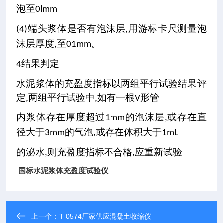
泡
至
0lmm
端头浆体是否有泡沫层
用游标卡尺测量泡
(4)
,
沫层厚度
至
。
,
01mm
结果判定
4
水泥浆体的充盈度指标以两组平行试验结果评
定
两组平行试验中
如有一根
形管
,
,
V
内浆体存在厚度超过
的泡沫层
或存在直
1mm
,
径大于
的气泡
或存在体积大于
3mm
,
1mL
的泌水
则充盈度指标不合格
应重新试验
,
,
国标水泥浆体充盈度试验仪
上一个：
T 0574厂家供应混凝土收缩仪