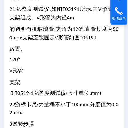
充盈度测试仪
如图
所示
由
形管和
21
:
T05191
,
V
支架组成。
形管为内径
V
4m
电话咨询
的透明有机玻璃管
夹角为
°
直管长度为
,
120
,
50
支架应能固定
形管如图
0mm:
V
T05191
放置。
120°
形管
V
支架
图
充盈度测试仪
尺寸单位
T0519-1
(
:mm)
游标卡尺
大量程不小于
分度值为
22
:
100mm,
0.0
2mma
试验步骤
3