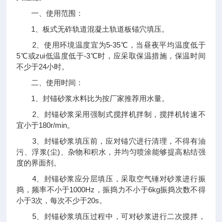
一、使用范围：
1、板式无砟轨道混凝土轨道板锚穴填压。
2、使用环境温度宜为5-35℃，当昼夜平均温度低于
5℃或zui低温度低于-3℃时，应采取保温措施，保温时间
不少于24小时。
二、使用时间：
1、封锚砂浆水料比为按厂家推荐用水量。
2、封锚砂浆采用强制式搅拌机拌制，搅拌机转速不
宜小于180r/min。
3、封锚砂浆填压前，应对锚穴进行清理，不得有油
污、浮浆(尘)、杂物和积水，并均匀喷涂能够提高粘结强
度的界面剂。
4、封锚砂浆应分层填压，采取空气锤对砂浆进行振
捣，频率不小于1000Hz，振捣力不小于6kg振捣次数不得
小于3次，每次不少于20s。
5、封锚砂浆填压过程中，可对砂浆进行二次搅拌，