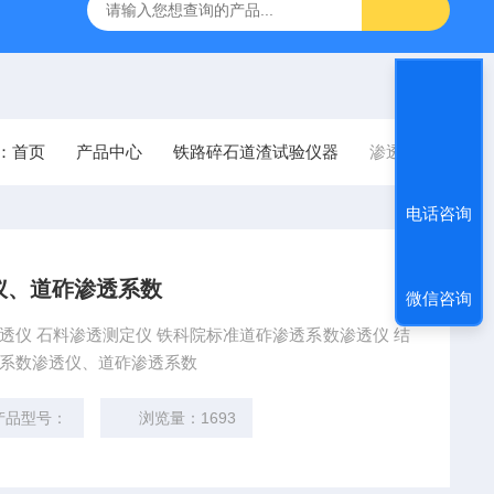
准普通混凝土泌水率试验容量筒试验方法
生石灰浆渣测定仪
方圆
：
首页
产品中心
铁路碎石道渣试验仪器
渗透仪
电话咨询
仪、道砟渗透系数
微信咨询
数渗透仪 结
 科宇仪器道砟渗透系数渗透仪、道砟渗透系数
产品型号：
浏览量：1693