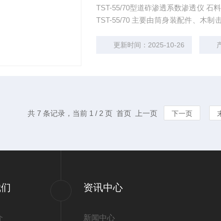
TST-55/70型道砟渗透系数渗透仪 石料渗透测定仪 铁科院标准道砟渗透系数渗透仪 结构特点：
TST-55/70 主要由筒身装配件、木制击锤、测压管盒组成。筒身装配件由渗水筒、渗水板、刻
度板、测压管等组成，TST-55/70
更新时间：2025-10-26
共 7 条记录，当前 1 / 2 页 首页 上一页
下一页
我们
资讯中心
介
新闻中心