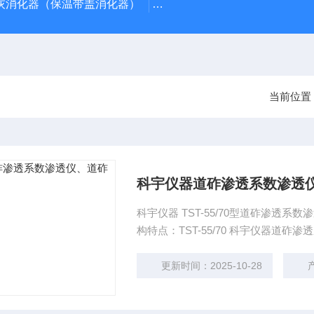
石灰消化器（保温带盖消化器）
*GB/T 50080-2016标
当前位置
科宇仪器道砟渗透系数渗透
科宇仪器 TST-55/70型道砟渗透系数渗透仪 石料渗透测定仪 铁科院标准道砟渗透系
构特点：TST-55/70
更新时间：2025-10-28