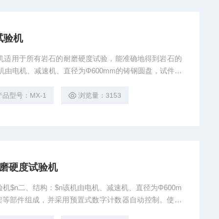
试验机
机适用于所有岩石的耐磨硬度试验，能准确地得到岩石的
机由电机、减速机、直径为Φ600mm的铸钢圆盘，试件支
预置式数字计数器自动控制。使圆盘按稳定的转速、预定
产品型号：MX-1
浏览量：3153
圆盘耐磨硬度试验机
硬度试验机$n二、结构：$n该机由电机、减速机、直径为Φ600m
架等部件组成，并采用预置式数字计数器自动控制。使圆
n三、主要技术参数：$n圆盘直径：600mm$n圆盘转