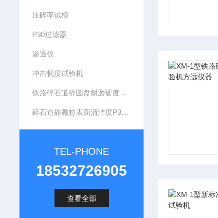
压碎率试模
P30过滤器
渗透仪
冲击韧度试验机
铁路碎石道砟圆盘耐磨硬度试验机
碎石道砟颗粒表面清洁度P30玻璃过滤器
TEL-PHONE
18532726905
查看全部