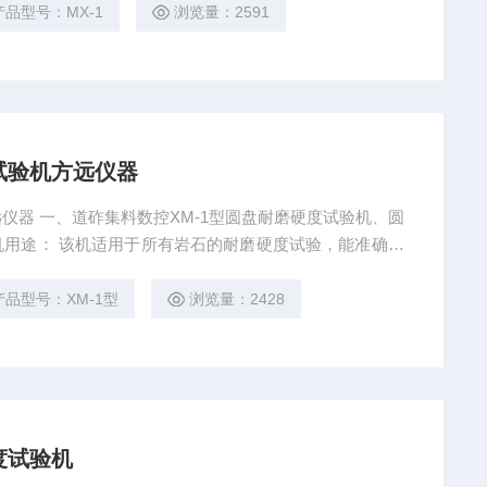
磨硬度试验机现货
产品型号：MX-1
浏览量：2591
试验机方远仪器
仪器 一、道砟集料数控XM-1型圆盘耐磨硬度试验机、圆
用途： 该机适用于所有岩石的耐磨硬度试验，能准确地
结构： 该机由电机、减速机、直径为Φ600mm的铸钢圆
成，并采用预置式数字计数器自动控制。使圆盘按稳定的
产品型号：XM-1型
浏览量：2428
度试验机