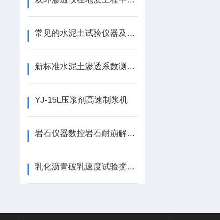
常见的水泥土试验仪器及其主要用途
新标准水泥土渗透系数测定仪
YJ-15L压浆剂高速制浆机
岩石仪器数控岩石耐崩解试验仪构造原理
乳化沥青破乳速度试验搅拌机LPR-2型