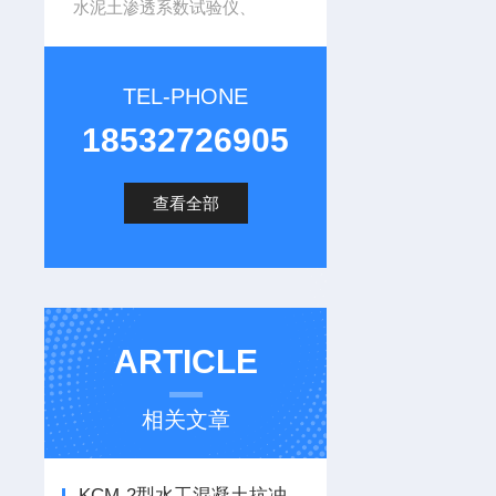
水泥土渗透系数试验仪、
TEL-PHONE
18532726905
查看全部
ARTICLE
相关文章
KCM-2型水工混凝土抗冲磨试验机