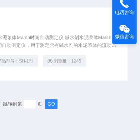
电话咨询
微信咨询
水泥浆体Marsh时间自动测定仪 碱水剂水泥浆体Marsh流
适应性，具有简便、快捷、试验误差小、敏感性好特点，
碱水剂在混凝土中的表现具有良好的相关性。本产品在经
产品型号：SH-1型
浏览量：1245
末页 跳转到第
页