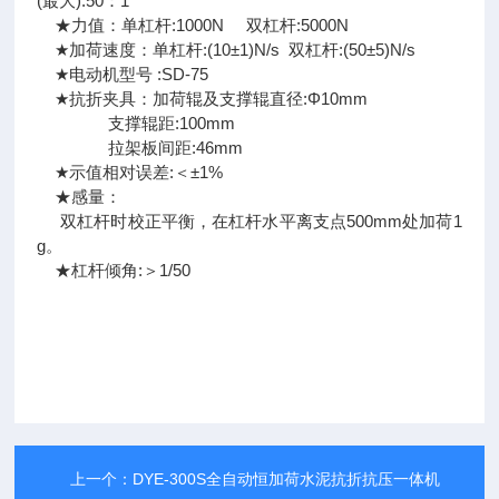
(最大):50：1
★力值：单杠杆:1000N 双杠杆:5000N
★加荷速度：单杠杆:(10±1)N/s 双杠杆:(50±5)N/s
★电动机型号 :SD-75
★抗折夹具：加荷辊及支撑辊直径:Φ10mm
支撑辊距:100mm
拉架板间距:46mm
★示值相对误差:＜±1%
★感量：
双杠杆时校正平衡，在杠杆水平离支点500mm处加荷1
g。
★杠杆倾角:＞1/50
上一个：
DYE-300S全自动恒加荷水泥抗折抗压一体机