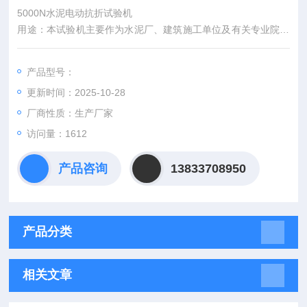
5000N水泥电动抗折试验机
用途：本试验机主要作为水泥厂、建筑施工单位及有关专业院校
科研单位做水泥软练胶砂抗折强度检验用，并可作其他非金属脆
性材料的抗折强度检验。产品符合GB/T17671、GB3350、BS45
产品型号：
50、ISO679
更新时间：2025-10-28
厂商性质：生产厂家
访问量：1612
产品咨询
13833708950
产品分类
相关文章