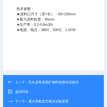
技术参数：
★进料口尺寸（宽×长）：60×100mm
★最大进料粒度：45mm
★生产率：0.2-0.6m3/h
★电源、电压：380V、50HZ、1.1KW
上一个：
乳化沥青表面矿物料粘附性试验仪
返回列表
下一个：
透水系数真空饱水试验装置