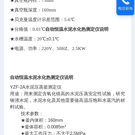
★真空瓶内径：75mm
电话咨询
★真空瓶深度：160mm
★贝克曼温度计示差范围：5-6
℃
自动恒温水泥水化热测定仪说明
★分格值：0.01
℃
±0.1
★水槽温度：20
℃
℃
★电源、功率：220V、50HZ、2.5KW
自动恒温水泥水化热测定仪说明
YZF-2A水泥压蒸釜测定仪
用途：用来测定含氧化镁高的水泥压蒸安定性试验，研究
钢渣水泥，水泥水化及其他需要做高温压饱和水蒸汽的材
料试验。
技术参数：
★釜内体积：160mm
★釜体容积：0.0085m³
★最大工作压力：不大于2.5MPa