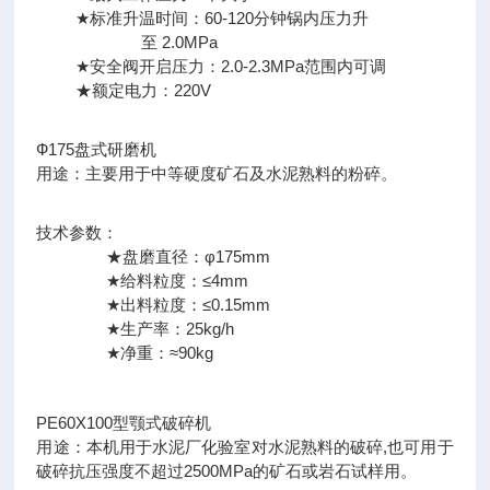
★标准升温时间：60-120分钟锅内压力升
至 2.0MPa
★安全阀开启压力：2.0-2.3MPa范围内可调
★额定电力：220V
Ф175盘式研磨机
用途：主要用于中等硬度矿石及水泥熟料的粉碎。
技术参数：
★盘磨直径：φ175mm
★给料粒度：≤4mm
★出料粒度：≤0.15mm
★生产率：25kg/h
★净重：≈90kg
PE60X100型颚式破碎机
用途：本机用于水泥厂化验室对水泥熟料的破碎,也可用于
破碎抗压强度不超过2500MPa的矿石或岩石试样用。