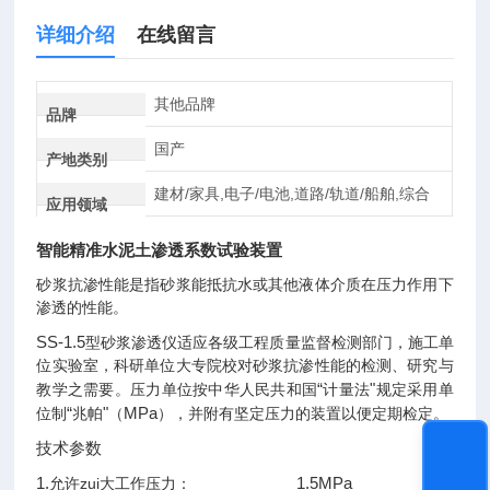
详细介绍
在线留言
其他品牌
品牌
国产
产地类别
建材/家具,电子/电池,道路/轨道/船舶,综合
应用领域
智能精准水泥土渗透系数试验装置
砂浆抗渗性能是指砂浆能抵抗水或其他液体介质在压力作用下
渗透的性能。
SS-1.5
型砂浆渗透仪适应各级工程质量监督检测部门，施工单
位实验室，科研单位大专院校对砂浆抗渗性能的检测、研究与
“
"
教学之需要。压力单位按中华人民共和国
计量法
规定采用单
“
"
MPa
位制
兆帕
（
），并附有坚定压力的装置以便定期检定。
技术参数
1.
1.5MPa
允许zui大工作压力：