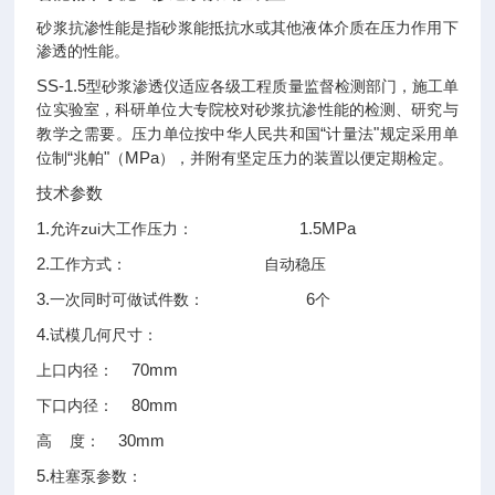
砂浆抗渗性能是指砂浆能抵抗水或其他液体介质在压力作用下
渗透的性能。
SS-1.5
型砂浆渗透仪适应各级工程质量监督检测部门，施工单
位实验室，科研单位大专院校对砂浆抗渗性能的检测、研究与
“
"
教学之需要。压力单位按中华人民共和国
计量法
规定采用单
“
"
MPa
位制
兆帕
（
），并附有坚定压力的装置以便定期检定。
技术参数
1.
1.5MPa
允许zui大工作压力：
2.
工作方式：
自动稳压
3.
6
一次同时可做试件数：
个
4.
试模几何尺寸：
70mm
上口内径：
80mm
下口内径：
30mm
高
度：
5.
柱塞泵参数：