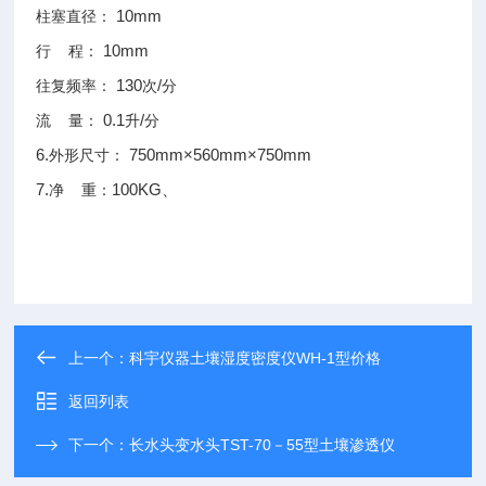
10mm
柱塞直径：
10mm
行
程：
130
/
往复频率：
次
分
0.1
/
流
量：
升
分
6.
750mm×560mm×750mm
外形尺寸：
7.
100KG
、
净
重：
上一个：
科宇仪器土壤湿度密度仪WH-1型价格
返回列表
下一个：
长水头变水头TST-70－55型土壤渗透仪