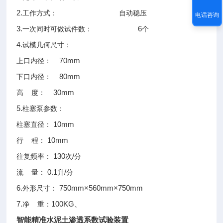
2.
工作方式：
自动稳压
电话咨询
3.
6
一次同时可做试件数：
个
4.
试模几何尺寸：
70mm
上口内径：
80mm
下口内径：
30mm
高
度：
5.
柱塞泵参数：
10mm
柱塞直径：
10mm
行
程：
130
/
往复频率：
次
分
0.1
/
流
量：
升
分
6.
750mm×560mm×750mm
外形尺寸：
7.
100KG
、
净
重：
智能精准水泥土渗透系数试验装置