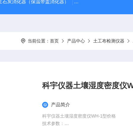
型生石灰消化器（保温带盖消化器）
*GB/T 50080-20
当前位置：
首页
产品中心
土工布检测仪器
科宇仪器土壤湿度密度仪W
产品简介
科宇仪器土壤湿度密度仪WH-1型价格
技术参数：
★浮称颈管直径: 4cm（ 管颈 ）