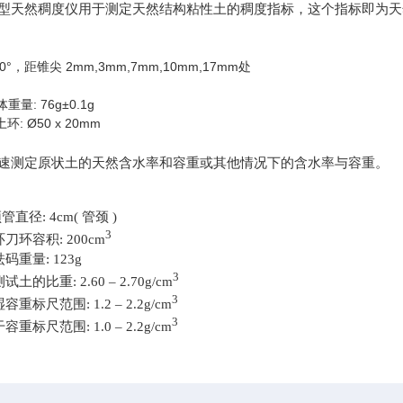
– 1型天然稠度仪用于测定天然结构粘性土的稠度指标，这个指标即为
°，距锥尖 2mm,3mm,7mm,10mm,17mm处
重量: 76g±0.1g
环: Ø50 x 20mm
速测定原状土的天然含水率和容重或其他情况下的含水率与容重。
直径: 4cm( 管颈 )
3
环刀环容积: 200cm
砝码重量: 123g
3
测试土的比重: 2.60 – 2.70g/cm
3
湿容重标尺范围: 1.2 – 2.2g/cm
3
干容重标尺范围: 1.0 – 2.2g/cm