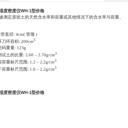
湿度密度仪WH-1型价格
速测定原状土的天然含水率和容重或其他情况下的含水率与容重。
直径: 4cm( 管颈 )
3
环刀环容积: 200cm
砝码重量: 123g
3
测试土的比重: 2.60 – 2.70g/cm
3
湿容重标尺范围: 1.2 – 2.2g/cm
3
干容重标尺范围: 1.0 – 2.2g/cm
湿度密度仪WH-1型价格