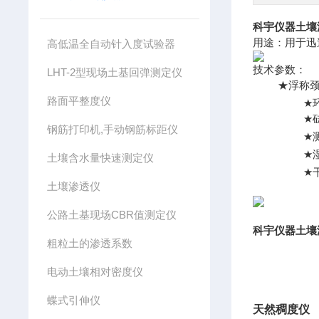
科宇仪器土壤
用途：用于迅
高低温全自动针入度试验器
技术参数：
LHT-2型现场土基回弹测定仪
★
浮称颈管
路面平整度仪
★
★
钢筋打印机,手动钢筋标距仪
★
★
土壤含水量快速测定仪
★
土壤渗透仪
公路土基现场CBR值测定仪
科宇仪器土壤
粗粒土的渗透系数
电动土壤相对密度仪
蝶式引伸仪
天然稠度仪