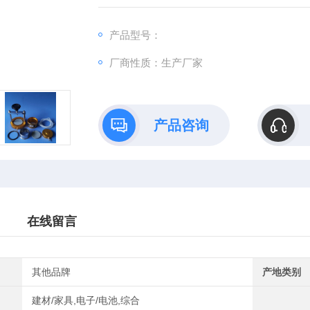
★环刀环容积: 200cm3
★砝码重量: 123g
产品型号：
★测试土的比重: 2.60 – 2.70g/cm3
厂商性质：生产厂家
★湿容重标尺范围: 1.2
产品咨询
在线留言
其他品牌
产地类别
建材/家具,电子/电池,综合